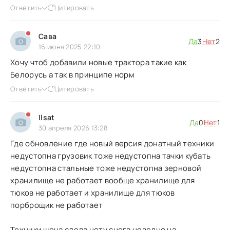
Ответить
Цитировать
Сава
Да
3
Нет
2
16 июня 2025 22:10
Хочу чтоб добавили новые трактора такие как
Белорусь а так в принципе норм
Ответить
Цитировать
Ilsat
Да
0
Нет
1
30 апреля 2026 13:28
Где обновление где новый версия донатный техники
недустопна грузовик тоже недустопна тачки кубать
недустопна стальные тоже недустопна зерновой
хранилище не работает вообще хранилище для
тюков не работает и хранилище для тюков
порброщик не работает
Техники шена следа нету снега неведно на