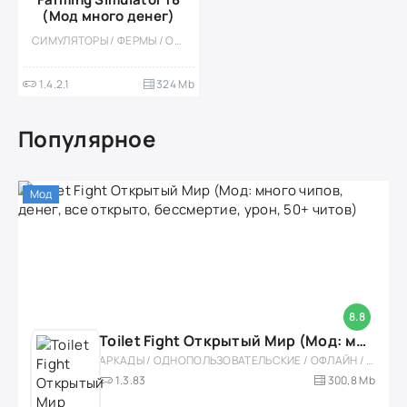
(Мод много денег)
СИМУЛЯТОРЫ / ФЕРМЫ / ОДНОПОЛЬЗОВАТЕЛЬСКИЕ / ОФЛАЙН / ПЛАТНАЯ / РЕАЛИЗМ / КАЗУАЛЬНЫЕ / МОД / 3D / ВСТРОЕННЫЙ КЕШ
1.4.2.1
324 Mb
Популярное
Мод
8.8
Toilet Fight Открытый Мир (Мод: много чипов, денег, все открыто, бессмертие, урон, 50+ читов)
АРКАДЫ / ОДНОПОЛЬЗОВАТЕЛЬСКИЕ / ОФЛАЙН / МОД / РОЛЕВЫЕ / ШУТЕРЫ / ОТКРЫТЫЙ МИР / ВСТРОЕННЫЙ КЕШ / 3D / ЭКШЕНЫ / ТУАЛЕТНЫЕ ВОЙНЫ / ДЛЯ ДЕТЕЙ
1.3.83
300,8 Mb