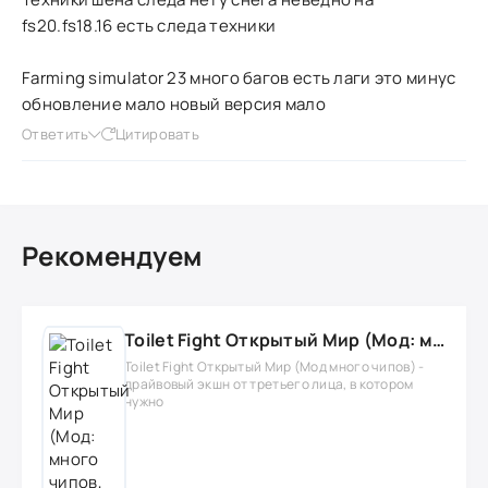
fs20.fs18.16 есть следа техники
Farming simulator 23 много багов есть лаги это минус
обновление мало новый версия мало
Ответить
Цитировать
Рекомендуем
Toilet Fight Открытый Мир (Мод: много чипов, денег, все открыто, бессмертие, урон, 50+ читов)
Toilet Fight Открытый Мир (Мод много чипов) -
драйвовый экшн от третьего лица, в котором
нужно