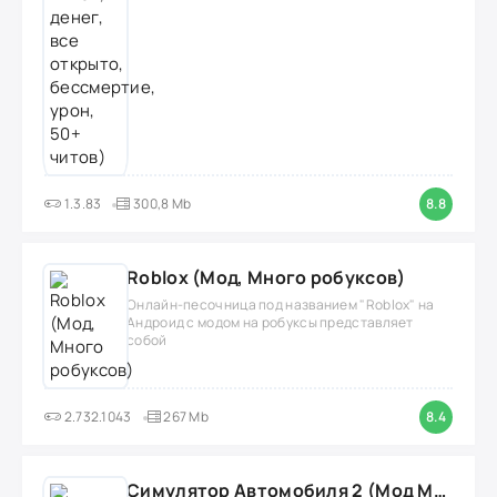
1.3.83
300,8 Mb
8.8
Roblox (Мод, Много робуксов)
Онлайн-песочница под названием "Roblox" на
Андроид с модом на робуксы представляет
собой
2.732.1043
267 Mb
8.4
Симулятор Автомобиля 2 (Мод Много денег/Всё открыто)