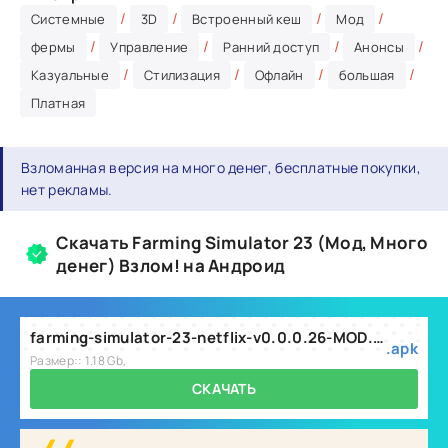
/
/
/
/
Системные
3D
Встроенный кеш
Мод
/
/
/
/
фермы
Управление
Ранний доступ
Анонсы
/
/
/
/
Казуальные
Стилизация
Офлайн
большая
Платная
Взломанная версия на много денег, бесплатные покупки,
нет рекламы.
Скачать Farming Simulator 23 (Мод, Много
денег) Взлом! на Андроид
farming-simulator-23-netflix-v0.0.0.26-MOD.apk
.apk
Размер:: 1.18 Gb,
СКАЧАТЬ