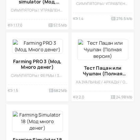
открыто)
simulator (Мод,
СИМУЛЯТОРЫ / УПРАВЛЕНИЕ / КАЗУАЛЬНЫЕ / СТИЛИЗАЦИЯ / ПО МУЛЬТФИЛЬМАМ / ВСТРОЕННЫЙ КЕШ / МОД / ФЕРМЫ / ДЛЯ ДЕТЕЙ / ВЕСЁЛАЯ / ДЕВОЧКАМ
Бесплатные покупки)
СИМУЛЯТОРЫ / УПРАВЛЕНИЕ / ФЕРМЫ / КАЗУАЛЬНЫЕ / ОДНОПОЛЬЗОВАТЕЛЬСКИЕ / СТИЛИЗАЦИЯ / ОФЛАЙН / МОД / ИЗОМЕТРИЯ / МАЛЕНЬКАЯ
1.4
276.5 Mb
1.17.0
57.5 Mb
Farming PRO 3 (Мод,
Много денег)
Тест Пацан или
Чушпан (Полная
СИМУЛЯТОРЫ / ФЕРМЫ / 3D / ОФЛАЙН / ПЛАТНАЯ / УПРАВЛЕНИЕ / МОД / КАЗУАЛЬНЫЕ / СТИЛИЗАЦИЯ / ОДНОПОЛЬЗОВАТЕЛЬСКИЕ
версия)
КАЗУАЛЬНЫЕ / АРКАДЫ / ОДНОПОЛЬЗОВАТЕЛЬСКИЕ / ВСТРОЕННЫЙ КЕШ / МАЛЕНЬКАЯ
1.5
682 Mb
2.0
24.98 Mb
Farming Simulator 18