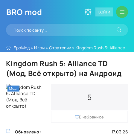
BRO
mod
ВОЙТИ
БроМод
»
Игры
»
Стратегии
» Kingdom Rush 5: Alliance TD (Мод, Всё открыто)
Kingdom Rush 5: Alliance TD
(Мод, Всё открыто) на Андроид
Мод:
5
В избранное
Обновлено:
17.03.26