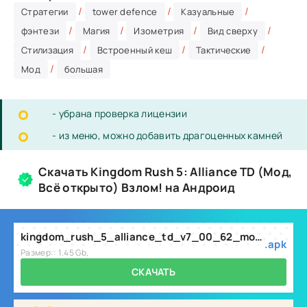
/
/
/
Стратегии
tower defence
Казуальные
/
/
/
/
фэнтези
Магия
Изометрия
Вид сверху
/
/
/
Стилизация
Встроенный кеш
Тактические
/
Мод
большая
- убрана проверка лицензии
- из меню, можно добавить драгоценных камней
Скачать Kingdom Rush 5: Alliance TD (Мод,
Всё открыто) Взлом! на Андроид
kingdom_rush_5_alliance_td_v7_00_62_mod.apk
.apk
Размер:: 1.45 Gb,
СКАЧАТЬ