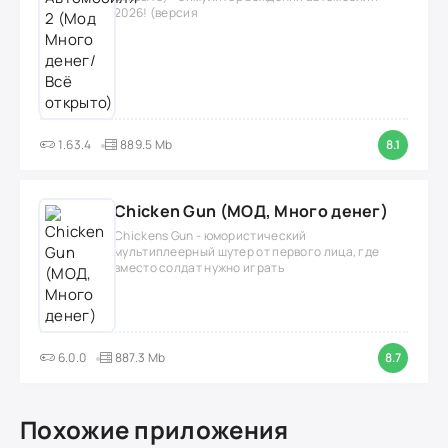
2026! (версия
1.63.4
889.5 Mb
8.1
Chicken Gun (МОД, Много денег)
Chickens Gun - юмористический
мультиплеерный шутер от первого лица, где
вместо солдат нужно играть
6.0.0
887.3 Mb
8.7
Похожие приложения