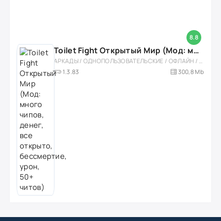
8.8
Toilet Fight Открытый Мир (Мод: много чипов, денег, все открыто, бессмертие, урон, 50+ читов)
АРКАДЫ / ОДНОПОЛЬЗОВАТЕЛЬСКИЕ / ОФЛАЙН / МОД / РОЛЕВЫЕ / ШУТЕРЫ / ОТКРЫТЫЙ МИР / ВСТРОЕННЫЙ КЕШ / 3D / ЭКШЕНЫ / ТУАЛЕТНЫЕ ВОЙНЫ / ДЛЯ ДЕТЕЙ
1.3.83
300,8 Mb