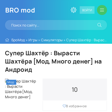
BRO
mod
ВОЙТИ
БроМод
»
Игры
»
Симуляторы
» Супер Шахтёр : Вырасти Шахтёра [Мод, Много денег]
Супер Шахтёр : Вырасти
Шахтёра [Мод, Много денег] на
Андроид
Мод:
10
В избранное