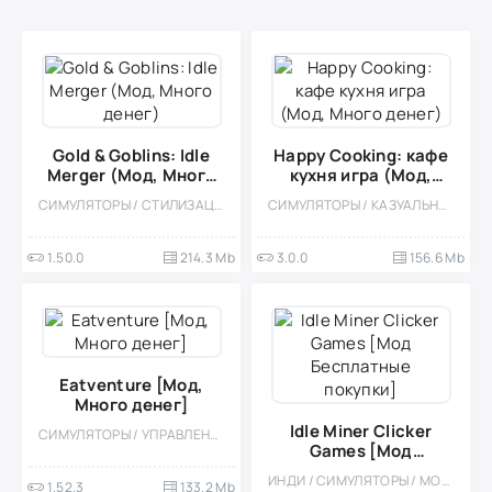
Gold & Goblins: Idle
Happy Cooking: кафе
Merger (Мод, Много
кухня игра (Мод,
денег)
Много денег)
СИМУЛЯТОРЫ / СТИЛИЗАЦИЯ / ОДНОПОЛЬЗОВАТЕЛЬСКИЕ / ОФЛАЙН / МОД / ВСТРОЕННЫЙ КЕШ / ИНДИ / ФЭНТЕЗИ / МАЛЕНЬКАЯ / ДЛЯ ДЕТЕЙ / СОВМЕЩЕНИЕ ПРЕДМЕТОВ
СИМУЛЯТОРЫ / КАЗУАЛЬНЫЕ / ОДНОПОЛЬЗОВАТЕЛЬСКИЕ / СТИЛИЗАЦИЯ / ОФЛАЙН / МОД / ВСТРОЕННЫЙ КЕШ / КУЛИНАРНАЯ / ДЕВОЧКАМ
1.50.0
214.3 Mb
3.0.0
156.6 Mb
Eatventure [Мод,
Много денег]
Idle Miner Clicker
СИМУЛЯТОРЫ / УПРАВЛЕНИЕ / КАЗУАЛЬНЫЕ / ОДНОПОЛЬЗОВАТЕЛЬСКИЕ / СТИЛИЗАЦИЯ / ОФЛАЙН / МОД
Games [Мод
Бесплатные покупки]
ИНДИ / СИМУЛЯТОРЫ / МОД / КАЗУАЛЬНЫЕ / ОДНОПОЛЬЗОВАТЕЛЬСКИЕ / СТИЛИЗАЦИЯ / ПО МУЛЬТФИЛЬМАМ / ОФЛАЙН / РОЛЕВЫЕ / ВИД СБОКУ
1.52.3
133.2 Mb