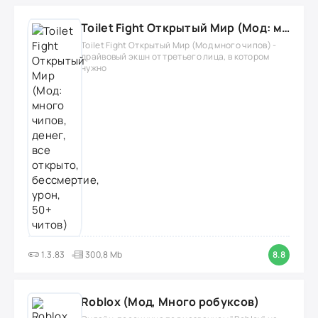
Toilet Fight Открытый Мир (Мод: много чипов, денег, все открыто, бессмертие, урон, 50+ читов)
Toilet Fight Открытый Мир (Мод много чипов) -
драйвовый экшн от третьего лица, в котором
нужно
1.3.83
300,8 Mb
8.8
Roblox (Мод, Много робуксов)