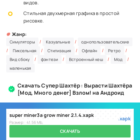
видов.
Стильная двухмерная графика в простой
рисовке.
#
Жанр:
/
/
Симуляторы
Казуальные
однопользовательские
/
/
/
/
/
Пиксельная
Стилизация
Офлайн
Ретро
/
/
/
/
Вид сбоку
фэнтези
Встроенный кеш
Мод
маленькая
Скачать Супер Шахтёр : Вырасти Шахтёра
[Мод, Много денег] Взлом! на Андроид
super miner3a grow miner 2.1.4.xapk
.xapk
Размер:: 41.56 Mb,
СКАЧАТЬ