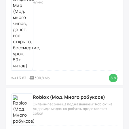
нужно
1.3.83
300,8 Mb
8.8
Roblox (Мод, Много робуксов)
Онлайн-песочница под названием "Roblox" на
Андроид с модом на робуксы представляет
собой