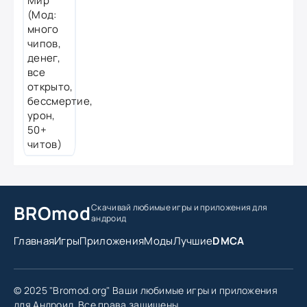
BROmod
Скачивай любимые игры
и приложения для
андроид
Главная
Игры
Приложения
Моды
Лучшие
DMCA
© 2025 "Bromod.org" Ваши любимые игры и приложения
для Андроид. Все права защищены.