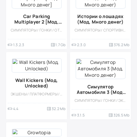
Car Parking
Истории о лошадях
Multiplayer 2 [Мод,
(Мод, Много денег)
Много денег]
СИМУЛЯТОРЫ / ГОНКИ / ОТКРЫТЫЙ МИР / КАЗУАЛЬНЫЕ / СТИЛИЗАЦИЯ / 3D / ВСТРОЕННЫЙ КЕШ / БОЛЬШАЯ / МОД / ФИЗИКА
СИМУЛЯТОРЫ / СПОРТИВНЫЕ / КАЗУАЛЬНЫЕ / ОДНОПОЛЬЗОВАТЕЛЬСКИЕ / СТИЛИЗАЦИЯ / ОФЛАЙН / МОД / ВСТРОЕННЫЙ КЕШ / ДЕВОЧКАМ / ВИЗУАЛЬНАЯ НОВЕЛЛА
1.3.2.3
1.7 Gb
2.3.0
376.2 Mb
Wall Kickers (Мод,
Unlocked)
Симулятор
Автомобиля 3 (Мод,
ЭКШЕНЫ / ПЛАТФОРМЕРЫ / КАЗУАЛЬНЫЕ / ОДНОПОЛЬЗОВАТЕЛЬСКИЕ / СТИЛИЗАЦИЯ / ПИКСЕЛЬНАЯ / ОФЛАЙН / ДЛЯ ДЕТЕЙ / МАЛЕНЬКАЯ / МОД
Много денег)
СИМУЛЯТОРЫ / ГОНКИ / ЭКСТРЕМАЛЬНАЯ ЕЗДА / КАЗУАЛЬНЫЕ / ОДНОПОЛЬЗОВАТЕЛЬСКИЕ / СТИЛИЗАЦИЯ / ОФЛАЙН / МОД / ФИЗИКА
4.4
32.2 Mb
3.1.5
326.5 Mb