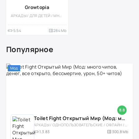
Growtopia
АРКАДЫ / ДЛЯ ДЕТЕЙ / МНОГОПОЛЬЗОВАТЕЛЬСКАЯ / СИМУЛЯТОРЫ / ПИКСЕЛЬНАЯ / ОДНОПОЛЬЗОВАТЕЛЬСКИЕ / СТИЛИЗАЦИЯ / ВЕСЁЛАЯ / ПЕСОЧНИЦЫ / ВСТРОЕННЫЙ КЕШ
5.54
284 Mb
Популярное
Мод
8.8
Toilet Fight Открытый Мир (Мод: много чипов, денег, все открыто, бессмертие, урон, 50+ читов)
АРКАДЫ / ОДНОПОЛЬЗОВАТЕЛЬСКИЕ / ОФЛАЙН / МОД / РОЛЕВЫЕ / ШУТЕРЫ / ОТКРЫТЫЙ МИР / ВСТРОЕННЫЙ КЕШ / 3D / ЭКШЕНЫ / ТУАЛЕТНЫЕ ВОЙНЫ / ДЛЯ ДЕТЕЙ
1.3.83
300,8 Mb