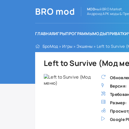
BRO
mod
MOD
ный BRO Market.
Андроид APK моды & Пре
ГЛАВНАЯ
ИГРЫ
ПРОГРАММЫ
МОДЫ
ПРИВАТКИ
БроМод
»
Игры
»
Экшены
» Left to Survive
Left to Survive (Мод 
Обновле
Версия:
Требова
Размер:
Просмот
Google P