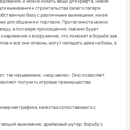
едования, и можно искать вещи для крафта, новое
для выживания и строительства своего лагеря.
обственную базу с различными выжившими, им ее
оки для общения и торговли. Протагониста можно
ежду, а пол мере прохождения, смежно будет
е снаряжение и вооружение, что поможет в борьбе зав
ов и все они опасны, могут нападать даже на базы, а
т, так называемое, «мод-меню». Оно позволяет
зволяют получить игровые преимущества.
мерная графика, качества сопоставимого с
тающий выживание, драйвовый шутер, борьбу с