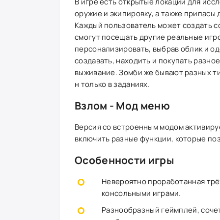
В игре есть открытые локации для иссл
оружие и экипировку, а также припасы 
Каждый пользователь может создать с
смогут посещать другие реальные игр
персонализировать, выбрав облик и од
создавать, находить и покупать разно
выживание. Зомби же бывают разных тип
н только в заданиях.
Взлом - Мод меню
Версия со встроенным модом активируе
включить разные функции, которые по
Особенности игры
Невероятно проработанная трёх
консольными играми.
Разнообразный геймплей, соче