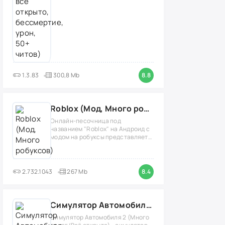
1.3.83
300,8 Mb
8.8
Roblox (Мод, Много робуксов)
Онлайн-песочница под
названием "Roblox" на Андроид с
модом на робуксы представляет
собой
2.732.1043
267 Mb
8.4
Симулятор Автомобиля 2 (Мод Много денег/Всё открыто)
Симулятор Автомобиля 2 (Много