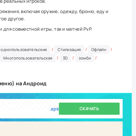
в реальных игроков.
ряжения, включая оружие, одежду, броню, еду и
гое другое.
для совместной игры, так и матчей PvP.
/
/
/
однопользовательские
Стилизация
Офлайн
/
/
/
Многопользовательская
3D
зомби
 меню) на Андроид
.apk
СКАЧАТЬ