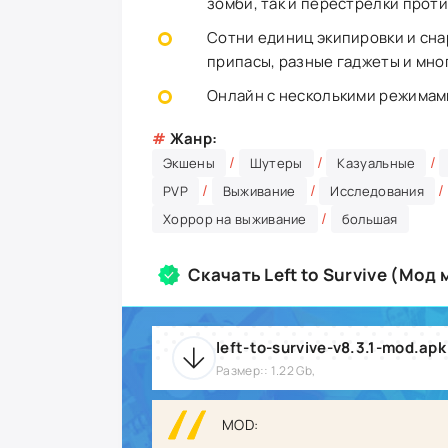
зомби, так и перестрелки проти
Сотни единиц экипировки и сна
припасы, разные гаджеты и мно
Онлайн с несколькими режимами 
#
Жанр:
/
/
/
Экшены
Шутеры
Казуальные
/
/
/
PVP
Выживание
Исследования
/
Хоррор на выживание
большая
Скачать Left to Survive (Мод
left-to-survive-v8.3.1-mod.apk
Размер:: 1.22 Gb,
MOD: