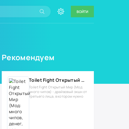
ВОЙТИ
Рекомендуем
Toilet Fight Открытый Мир (Мод: много чипов, денег, все открыто, бессмертие, урон, 50+ читов)
Toilet Fight Открытый Мир (Мод
много чипов) - драйвовый экшн от
третьего лица, в котором нужно