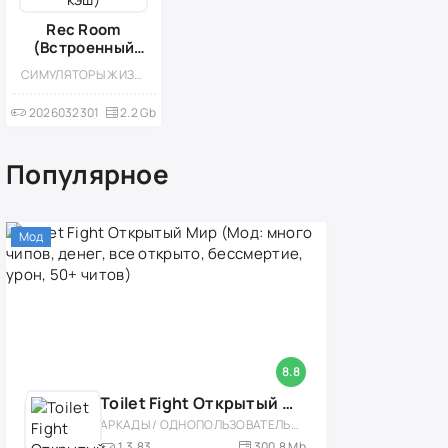
Rec Room
(Встроенный
кэш)
СИМУЛЯТОРЫ ЖИЗНИ / КАЗУАЛЬНЫЕ / ПРИКЛЮЧЕНИЕ / СИМУЛЯТОРЫ / ВСТРОЕННЫЙ КЕШ / СТИЛИЗАЦИЯ / СОРЕВНОВАТЕЛЬНАЯ / МНОГОПОЛЬЗОВАТЕЛЬСКАЯ / ОДНОПОЛЬЗОВАТЕЛЬСКИЕ
2026032301
2.2 Gb
Популярное
Мод
8.8
Toilet Fight Открытый Мир (Мод: много чипов, денег, все открыто, бессмертие, урон, 50+ читов)
АРКАДЫ / ОДНОПОЛЬЗОВАТЕЛЬСКИЕ / ОФЛАЙН / МОД / РОЛЕВЫЕ / ШУТЕРЫ / ОТКРЫТЫЙ МИР / ВСТРОЕННЫЙ КЕШ / 3D / ЭКШЕНЫ / ТУАЛЕТНЫЕ ВОЙНЫ / ДЛЯ ДЕТЕЙ
1.3.83
300,8 Mb