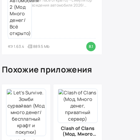
денег/Всё открыто) - симулятор
вождения автомобиля 2026!
(версия
1.63.4
889.5 Mb
8.1
Похожие приложения
Clash of Clans
(Мод, Много
денег,