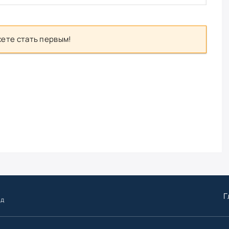
ете стать первым!
Г
ид