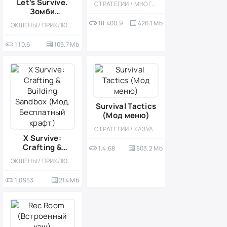
Let’s Survive.
СТРАТЕГИИ / МНОГОПОЛЬЗОВАТЕЛЬСКАЯ / ОНЛАЙН / СОРЕВНОВАТЕЛЬНАЯ / БЕЗ КЕША / ВСТРОЕННЫЙ КЕШ / ОДНОПОЛЬЗОВАТЕЛЬСКИЕ / СТИЛИЗАЦИЯ / ФЭНТЕЗИ
приватный
Зомби
сервер)
сурвайвал (Мод
18.400.9
426.1 Mb
ЭКШЕНЫ / ПРИКЛЮЧЕНИЕ / ВЫЖИВАНИЕ / ЗОМБИ / КАЗУАЛЬНЫЕ / ОДНОПОЛЬЗОВАТЕЛЬСКИЕ / СТИЛИЗАЦИЯ / ОФЛАЙН / МОД / КРАФТИНГ / ИЗОМЕТРИЯ / ВСТРОЕННЫЙ КЕШ
много денег/
бесплатный
1.10.6
105.7 Mb
крафт и
покупки)
Survival Tactics
(Мод меню)
СТРАТЕГИИ / КАЗУАЛЬНЫЕ / СТИЛИЗАЦИЯ / ОДНОПОЛЬЗОВАТЕЛЬСКИЕ / ВСТРОЕННЫЙ КЕШ / МОД / ТАКТИЧЕСКИЕ / ЗОМБИ
X Survive:
Crafting &
1.4.68
803.2 Mb
Building
ЭКШЕНЫ / ПРИКЛЮЧЕНИЕ / ВЫЖИВАНИЕ / КАЗУАЛЬНЫЕ / ОДНОПОЛЬЗОВАТЕЛЬСКИЕ / СТИЛИЗАЦИЯ / ОФЛАЙН / КРАФТИНГ / МОД / ВСТРОЕННЫЙ КЕШ / ПЕСОЧНИЦЫ / ИССЛЕДОВАНИЯ / ОТКРЫТЫЙ МИР / НАУЧНАЯ ФАНТАСТИКА / 3D
Sandbox (Мод,
Бесплатный
1.0953
214 Mb
крафт)