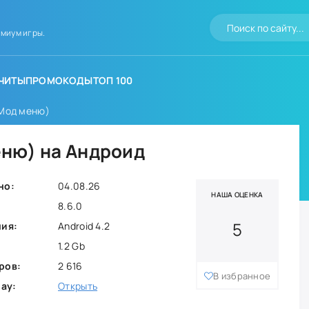
миум игры.
ЧИТЫ
ПРОМОКОДЫ
ТОП 100
 (Мод меню)
меню) на Андроид
но:
04.08.26
НАША ОЦЕНКА
8.6.0
5
ния:
Android 4.2
1.2 Gb
ров:
2 616
В избранное
lay:
Открыть