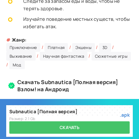
Следите за запасом еды и воды, чтобы не
терять здоровье.
Изучайте поведение местных существ, чтобы
избегать атак.
#
Жанр:
/
/
/
/
Приключение
Платная
Экшены
3D
/
/
Выживание
Научная фантастика
Сюжетные игры
/
Мод
Скачать Subnautica [Полная версия]
Взлом! на Андроид
Subnautica [Полная версия]
.apk
Размер: 2.1 Gb
СКАЧАТЬ