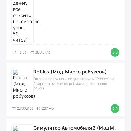
1.3.83
300,8 Mb
8.8
Roblox (Мод, Много робуксов)
Онлайн-песочница под названием "Roblox" на
Андроид с модом на робуксы представляет
собой
2.733.988
267 Mb
8.4
Симулятор Автомобиля 2 (Мод Много денег/Всё открыто)