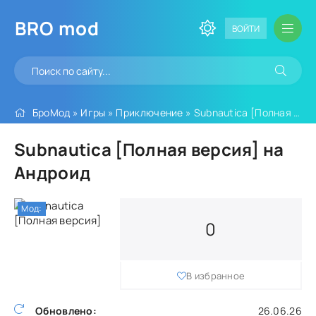
BRO
mod
ВОЙТИ
БроМод
»
Игры
»
Приключение
» Subnautica [Полная версия]
Subnautica [Полная версия] на
Андроид
Мод:
0
В избранное
Обновлено:
26.06.26