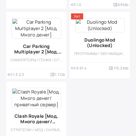
1.0
69 Mb
Хит
Duolingo Mod
(Unlocked)
Car Parking
Multiplayer 2 [Мод,
ПРОГРАММЫ / ОБУЧАЮЩИЕ / МОД
Много денег]
СИМУЛЯТОРЫ / ГОНКИ / ОТКРЫТЫЙ МИР / КАЗУАЛЬНЫЕ / СТИЛИЗАЦИЯ / 3D / ВСТРОЕННЫЙ КЕШ / БОЛЬШАЯ / МОД / ФИЗИКА
6.91.4
175.2 Mb
1.3.2.3
1.7 Gb
Clash Royale [Мод,
Много денег/
приватный сервер]
СТРАТЕГИИ / МОД / ОНЛАЙН / ТАКТИЧЕСКИЕ / МНОГОПОЛЬЗОВАТЕЛЬСКАЯ / СОРЕВНОВАТЕЛЬНАЯ / СТИЛИЗАЦИЯ / БЕЗ КЕША / ВСТРОЕННЫЙ КЕШ / ПРИВАТКИ