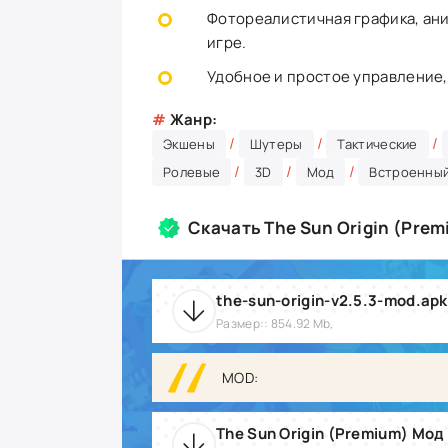
Фотореалистичная графика, ани
игре.
Удобное и простое управление,
#
Жанр:
/
/
/
Экшены
Шутеры
Тактические
/
/
/
Ролевые
3D
Мод
Встроенный
Скачать The Sun Origin (Pre
the-sun-origin-v2.5.3-mod.apk
Размер:: 854.92 Mb,
MOD:
The Sun Origin (Premium) Мод