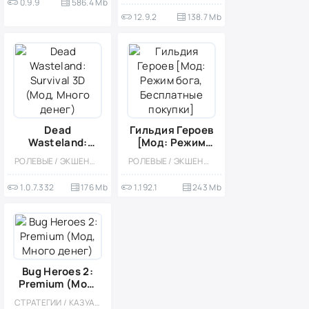
0.9.9
586.4 Mb
12.9.2
138.7 Mb
Dead
Гильдия Героев
Wasteland:
[Мод: Режим
Survival 3D
бога,
РОЛЕВЫЕ / ЭКШЕНЫ / 3D / АПОКАЛИПСИС / СИМУЛЯТОРЫ / ВЫЖИВАНИЕ / ИССЛЕДОВАНИЯ / ОТКРЫТЫЙ МИР / ОДНОПОЛЬЗОВАТЕЛЬСКИЕ / МОД
РОЛЕВЫЕ / ЭКШЕНЫ / СТРАТЕГИИ / КАЗУАЛЬНЫЕ / МНОГОПОЛЬЗОВАТЕЛЬСКАЯ / СОРЕВНОВАТЕЛЬНАЯ / СТИЛИЗАЦИЯ / ОДНОПОЛЬЗОВАТЕЛЬСКИЕ / ВСТРОЕННЫЙ КЕШ / МОД / ФЭНТЕЗИ / ТАКТИЧЕСКИЕ / ПОШАГОВЫЕ / ПРИКЛЮЧЕНИЕ / ВИД СВЕРХУ
(Мод, Много
Бесплатные
денег)
покупки]
1.0.7.332
176 Mb
1.192.1
243 Mb
Bug Heroes 2:
Premium (Мод,
Много денег)
СТРАТЕГИИ / КАЗУАЛЬНЫЕ / СТИЛИЗАЦИЯ / ОДНОПОЛЬЗОВАТЕЛЬСКИЕ / МОД / ОФЛАЙН / ПРИКЛЮЧЕНИЕ / ЭКШЕНЫ / ВСТРОЕННЫЙ КЕШ / MOBA