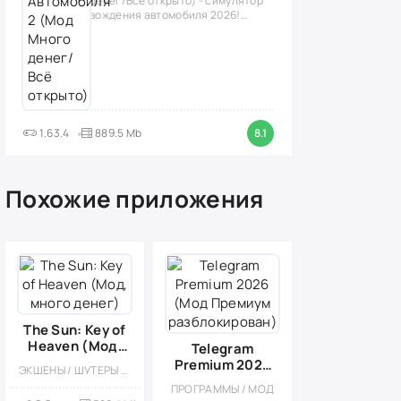
денег/Всё открыто) - симулятор
вождения автомобиля 2026!
(версия
1.63.4
889.5 Mb
8.1
Похожие приложения
The Sun: Key of
Heaven (Мод,
Telegram
много денег)
Premium 2026
ЭКШЕНЫ / ШУТЕРЫ / ТАКТИЧЕСКИЕ / КАЗУАЛЬНЫЕ / СТИЛИЗАЦИЯ / ОДНОПОЛЬЗОВАТЕЛЬСКИЕ / ОФЛАЙН
(Мод Премиум
ПРОГРАММЫ / МОД
разблокирован)