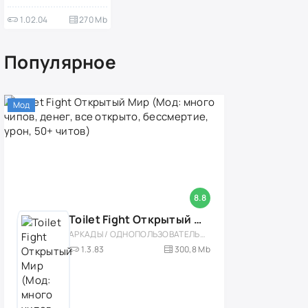
1.02.04
270 Mb
Популярное
Мод
8.8
Toilet Fight Открытый Мир (Мод: много чипов, денег, все открыто, бессмертие, урон, 50+ читов)
АРКАДЫ / ОДНОПОЛЬЗОВАТЕЛЬСКИЕ / ОФЛАЙН / МОД / РОЛЕВЫЕ / ШУТЕРЫ / ОТКРЫТЫЙ МИР / ВСТРОЕННЫЙ КЕШ / 3D / ЭКШЕНЫ / ТУАЛЕТНЫЕ ВОЙНЫ / ДЛЯ ДЕТЕЙ
1.3.83
300,8 Mb