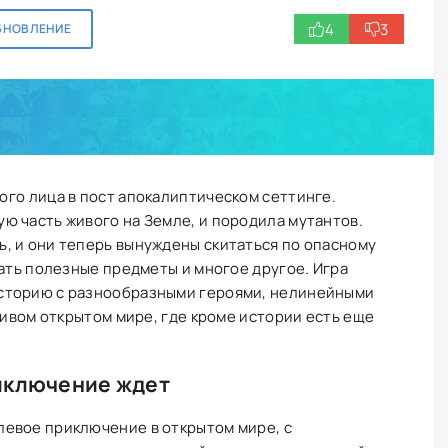
4
3
БНОВЛЕНИЕ
ого лица в пост апокалиптическом сеттинге.
ю часть живого на Земле, и породила мутантов.
, и они теперь вынуждены скитаться по опасному
кать полезные предметы и многое другое. Игра
сторию с разнообразными героями, нелинейными
живом открытом мире, где кроме истории есть еще
иключение ждет
евое приключение в открытом мире, с