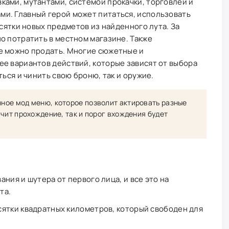
ками, мутантами, системой прокачки, торговлей и
и. Главный герой может питаться, использовать
есятки новых предметов из найденного лута. За
о потратить в местном магазине. Также
е можно продать. Многие сюжетные и
е вариантов действий, которые зависят от выбора
ться и чинить свою броню, так и оружие.
ое мод меню, которое позволит актировать разные
чит прохождение, так и порог вхождения будет
ния и шутера от первого лица, и все это на
та.
ятки квадратных километров, который свободен для